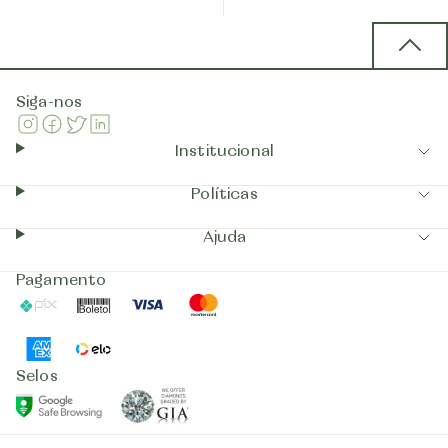
Back 
Siga-nos
Instagram
Facebook
Twitter
Linkedin
Institucional
Políticas
Ajuda
Pagamento
Pix
Boleto
Visa
Mastercard
AmericanExpress
Elo
Selos
GIA
GoogleSafeBrowsing