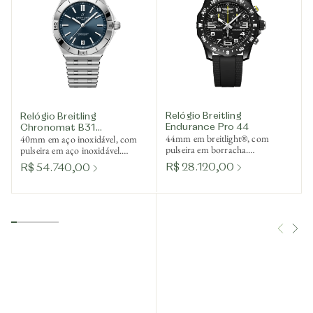
Relógio Breitling
Relógio Breitling
Endurance Pro 44
Chronomat B31
44mm em breitlight®, com
40mm em aço inoxidável, com
Automatic 40
pulseira em borracha.
pulseira em aço inoxidável.
SuperQuartz™
Mecânico de corda automática.
R$ 28.120,00
R$ 54.740,00
termocompensado. Ref.
Ref. AB3114101C1A1
X82310E51B1S2