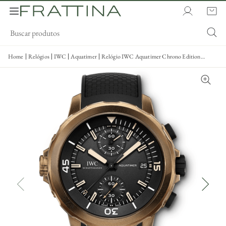
Home
Relógios
IWC
Aquatimer
Relógio IWC Aquatimer Chrono Edition
Expedição Charles Darwin 44mm - IW379503