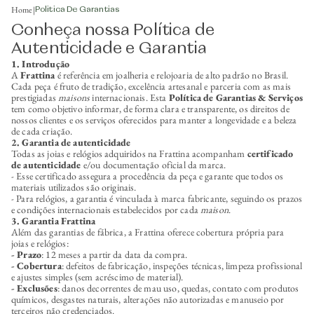
Home
|
Politica De Garantias
Conheça nossa Política de
Autenticidade e Garantia
1. Introdução
A
Frattina
é referência em joalheria e relojoaria de alto padrão no Brasil.
Cada peça é fruto de tradição, excelência artesanal e parceria com as mais
prestigiadas
maisons
internacionais. Esta
Política de Garantias & Serviços
tem como objetivo informar, de forma clara e transparente, os direitos de
nossos clientes e os serviços oferecidos para manter a longevidade e a beleza
de cada criação.
2. Garantia de autenticidade
Todas as joias e relógios adquiridos na Frattina acompanham
certificado
de autenticidade
e/ou documentação oficial da marca.
- Esse certificado assegura a procedência da peça e garante que todos os
materiais utilizados são originais.
- Para relógios, a garantia é vinculada à marca fabricante, seguindo os prazos
e condições internacionais estabelecidos por cada
maison
.
3. Garantia Frattina
Além das garantias de fábrica, a Frattina oferece cobertura própria para
joias e relógios:
- Prazo
: 12 meses a partir da data da compra.
- Cobertura
: defeitos de fabricação, inspeções técnicas, limpeza profissional
e ajustes simples (sem acréscimo de material).
- Exclusões
: danos decorrentes de mau uso, quedas, contato com produtos
químicos, desgastes naturais, alterações não autorizadas e manuseio por
terceiros não credenciados.