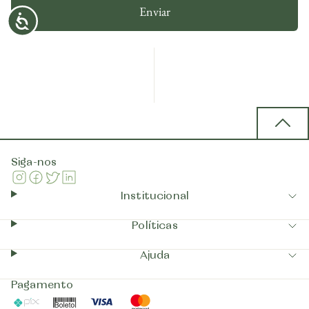
Enviar
Back 
Siga-nos
Instagram
Facebook
Twitter
Linkedin
Institucional
Políticas
Ajuda
Pagamento
Pix
Boleto
Visa
Mastercard