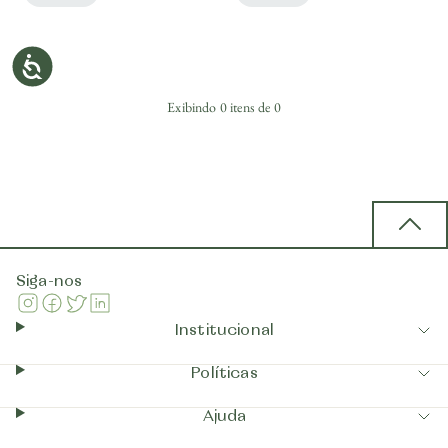
Exibindo
0
itens de
0
Back 
Siga-nos
Instagram
Facebook
Twitter
Linkedin
Institucional
Políticas
Ajuda