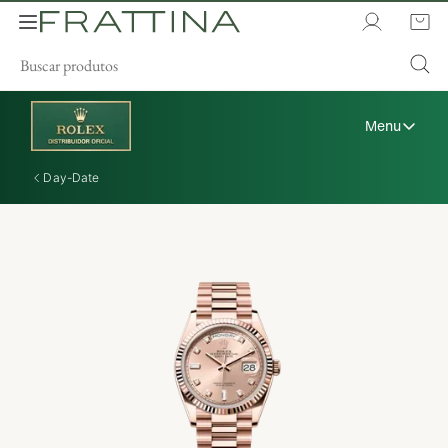
Menu
Day-Date
A Rolex
Relógios Rolex
Novos Modelos 2026
Acessórios Rolex
A arte da relojoaria
Manutenção
Oyster Story