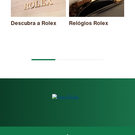
Descubra a Rolex
Relógios Rolex
No
20