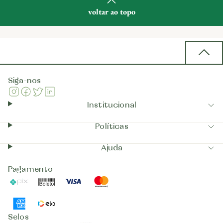
voltar ao topo
Back 
Siga-nos
Instagram
Facebook
Twitter
Linkedin
Institucional
Políticas
Ajuda
Pagamento
Pix
Boleto
Visa
Mastercard
AmericanExpress
Elo
Selos