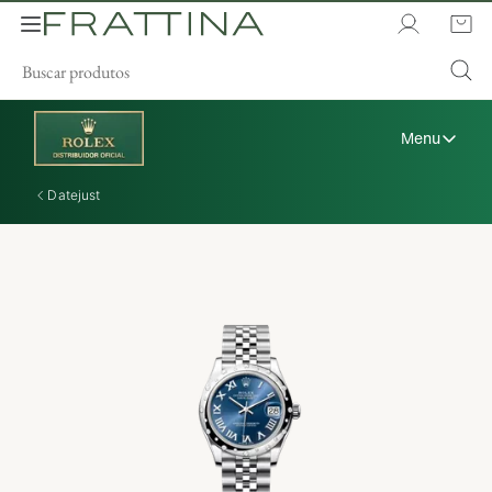
Menu
Datejust
A Rolex
Relógios Rolex
Novos Modelos 2026
Acessórios Rolex
A arte da relojoaria
Manutenção
Oyster Story