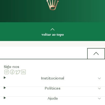
voltar ao topo
Back 
Siga-nos
Instagram
Facebook
Twitter
Linkedin
Institucional
Políticas
Ajuda