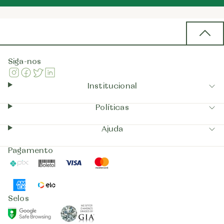
Back 
Siga-nos
Instagram
Facebook
Twitter
Linkedin
Institucional
Políticas
Ajuda
Pagamento
Pix
Boleto
Visa
Mastercard
AmericanExpress
Elo
Selos
GIA
GoogleSafeBrowsing