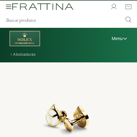
Menu
Abotoaduras
A Rolex
Relógios Rolex
Novos Modelos 2026
Acessórios Rolex
A arte da relojoaria
Manutenção
Oyster Story