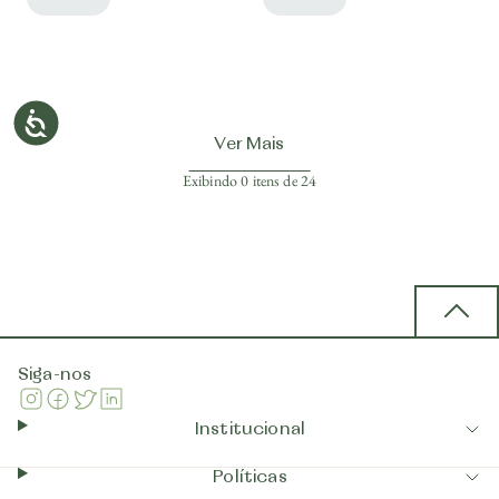
Ver Mais
Exibindo
0
itens de
24
Back 
Siga-nos
Instagram
Facebook
Twitter
Linkedin
Institucional
Políticas