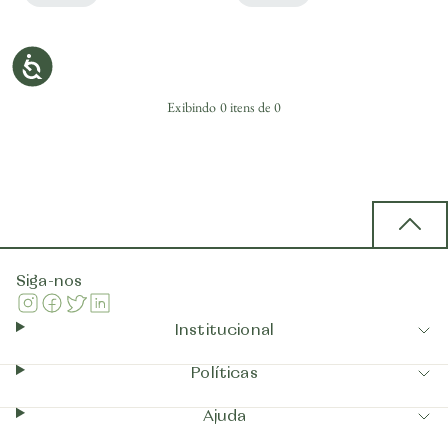
Exibindo
0
itens de
0
Back 
Siga-nos
Instagram
Facebook
Twitter
Linkedin
Institucional
Políticas
Ajuda