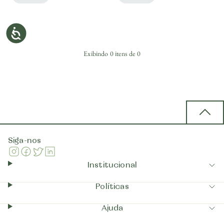
Exibindo
0
itens de
0
Back 
Siga-nos
Instagram
Facebook
Twitter
Linkedin
Institucional
Políticas
Ajuda