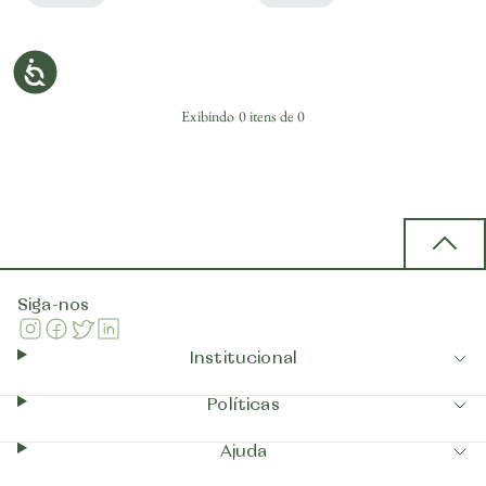
Exibindo
0
itens de
0
Back 
Siga-nos
Instagram
Facebook
Twitter
Linkedin
Institucional
Políticas
Ajuda