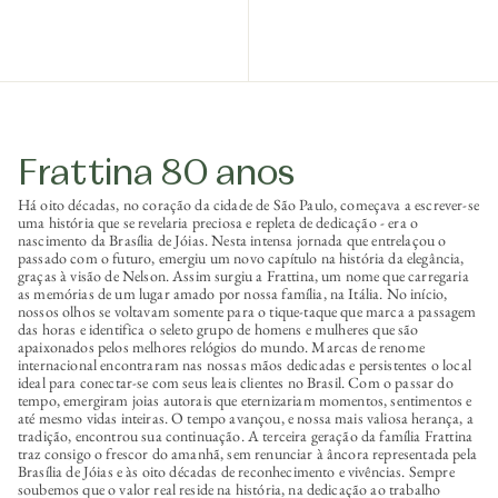
Frattina 80 anos
Há oito décadas, no coração da cidade de São Paulo, começava a escrever-se
uma história que se revelaria preciosa e repleta de dedicação - era o
nascimento da Brasília de Jóias. Nesta intensa jornada que entrelaçou o
passado com o futuro, emergiu um novo capítulo na história da elegância,
graças à visão de Nelson. Assim surgiu a Frattina, um nome que carregaria
as memórias de um lugar amado por nossa família, na Itália. No início,
nossos olhos se voltavam somente para o tique-taque que marca a passagem
das horas e identifica o seleto grupo de homens e mulheres que são
apaixonados pelos melhores relógios do mundo. Marcas de renome
internacional encontraram nas nossas mãos dedicadas e persistentes o local
ideal para conectar-se com seus leais clientes no Brasil. Com o passar do
tempo, emergiram joias autorais que eternizariam momentos, sentimentos e
até mesmo vidas inteiras. O tempo avançou, e nossa mais valiosa herança, a
tradição, encontrou sua continuação. A terceira geração da família Frattina
traz consigo o frescor do amanhã, sem renunciar à âncora representada pela
Brasília de Jóias e às oito décadas de reconhecimento e vivências. Sempre
soubemos que o valor real reside na história, na dedicação ao trabalho