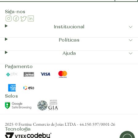
Siga-nos
Instagram
Facebook
Twitter
Linkedin
Institucional
Políticas
Ajuda
Pagamento
Pix
Boleto
Visa
Mastercard
AmericanExpress
Elo
Selos
GIA
GoogleSafeBrowsing
2025 © Frattina Comercio de Joias LTDA - 44.150.597/0001-26
Tecnologia