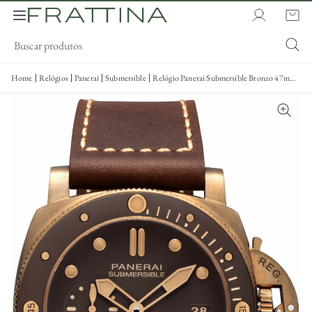
Home
Relógios
Panerai
Submersible
Relógio Panerai Submersible Bronzo 47mm -
Pam00968