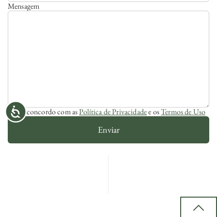
Mensagem
Li e concordo com as
Política de Privacidade
e os
Termos de Uso
Enviar
Back 