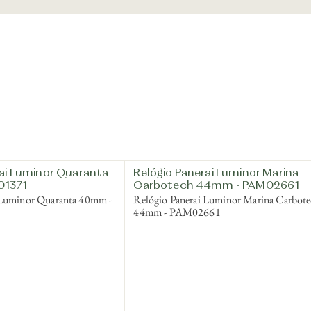
rai Luminor Quaranta
Relógio Panerai Luminor Marina
01371
Carbotech 44mm - PAM02661
 Luminor Quaranta 40mm -
Relógio Panerai Luminor Marina Carbot
44mm - PAM02661