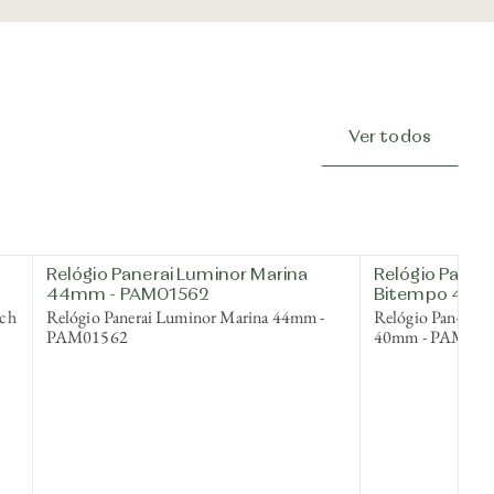
Ver todos
Relógio Panerai Luminor Marina
Relógio Paner
44mm - PAM01562
Bitempo 40m
ech
Relógio Panerai Luminor Marina 44mm -
Relógio Panerai 
PAM01562
40mm - PAM013