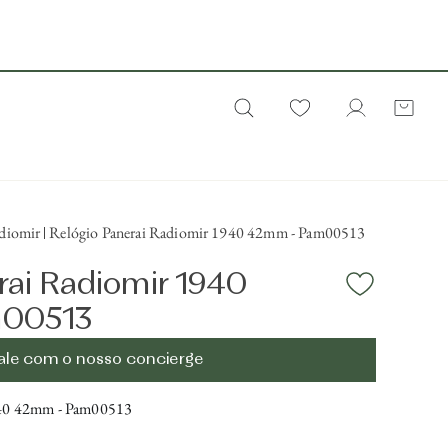
diomir
Relógio Panerai Radiomir 1940 42mm - Pam00513
rai Radiomir 1940
m00513
ale com o nosso concierge
940 42mm - Pam00513