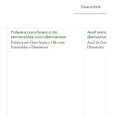
Descubra
Pulseira ouro branco de
Anel ouro bra
esmeraldas com diamantes
diamantes
Pulseira em Ouro branco 18k com
Anel de Ouro br
Esmeraldas e Diamantes
Diamantes