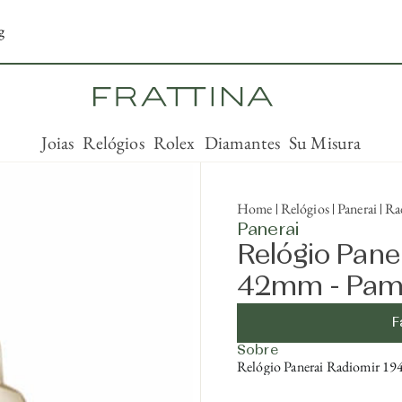
g
Joias
Relógios
Rolex
Diamantes
Su Misura
Home
Relógios
Panerai
Ra
Panerai
Relógio Pane
42mm - Pa
F
Sobre
Relógio Panerai Radiomir 1