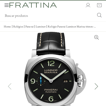
Home
Relógios
Panerai
Luminor
Relógio Panerai Luminor Marina 44mm -
Pam01312