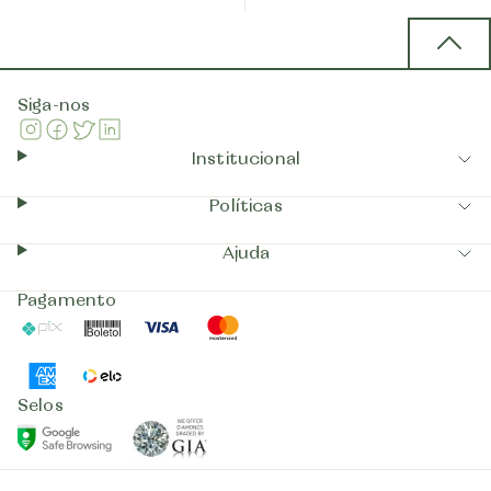
Back 
Siga-nos
Instagram
Facebook
Twitter
Linkedin
Institucional
Políticas
Ajuda
Pagamento
Pix
Boleto
Visa
Mastercard
AmericanExpress
Elo
Selos
GIA
GoogleSafeBrowsing