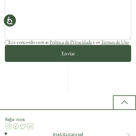
Li e concordo com as
Política de Privacidade
e os
Termos de Uso
Enviar
Back 
Siga-nos
Instagram
Facebook
Twitter
Linkedin
Institucional