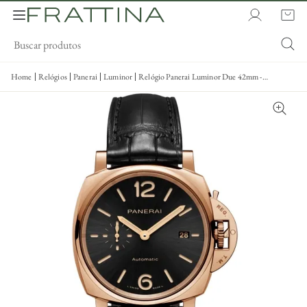
Home
Relógios
Panerai
Luminor
Relógio Panerai Luminor Due 42mm -
Pam01041