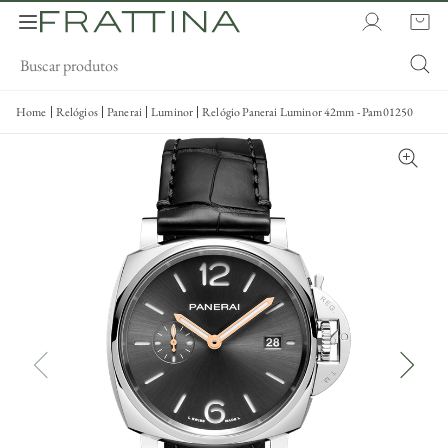
Home
Relógios
Panerai
Luminor
Relógio Panerai Luminor 42mm - Pam01250