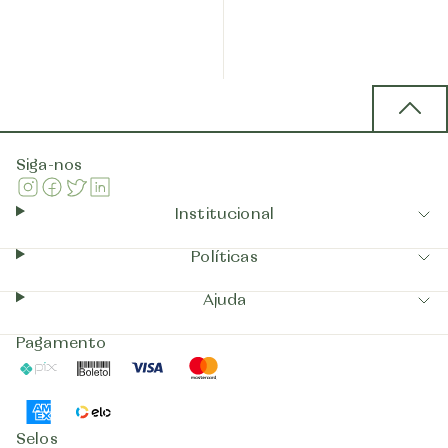
Back 
Siga-nos
Instagram
Facebook
Twitter
Linkedin
Institucional
Políticas
Ajuda
Pagamento
Pix
Boleto
Visa
Mastercard
AmericanExpress
Elo
Selos