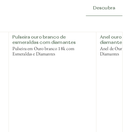
Descubra
Pulseira ouro branco de
Anel ouro bra
esmeraldas com diamantes
diamantes
Pulseira em Ouro branco 18k com
Anel de Ouro br
Esmeraldas e Diamantes
Diamantes