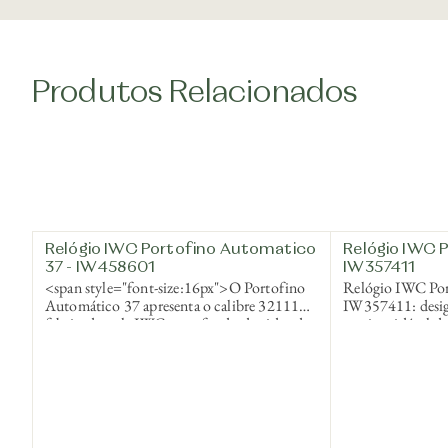
Produtos Relacionados
Relógio IWC Portofino Automatico
Relógio IWC 
37 - IW458601
IW357411
<span style="font-size:16px">O Portofino
Relógio IWC Po
Automático 37 apresenta o calibre 32111
IW357411: desig
fabricado pela IWC e um fundo de vidro de
aço inoxidável 
safira transparente que exibe o movimento.
prateado com dia
Corda automática, calibre manufaturado
azul.
IWC com reserva de energia de 120 horas,
vidro de safira, bombeado, antirreflexo de
ambos os lados, fundo transparente com
vidro de safira, resistente à água 5 bar, caixa