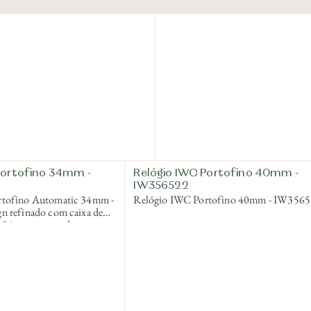
Portofino 34mm -
Relógio IWC Portofino 40mm -
IW356522
rtofino Automatic 34mm -
Relógio IWC Portofino 40mm - IW356
n refinado com caixa de
de 34mm, mostrador
mantes e pulseira de couro