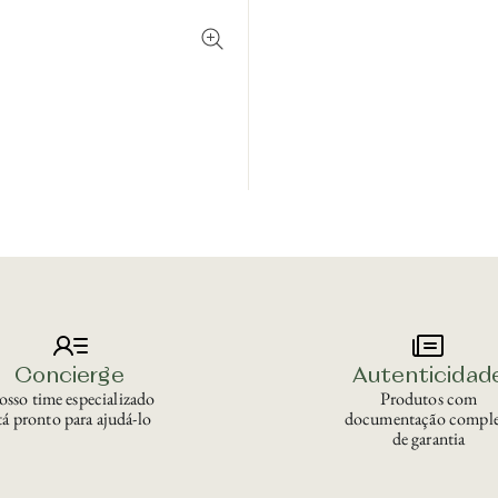
Concierge
Autenticidad
sso time especializado
Produtos com
tá pronto para ajudá-lo
documentação comple
de garantia