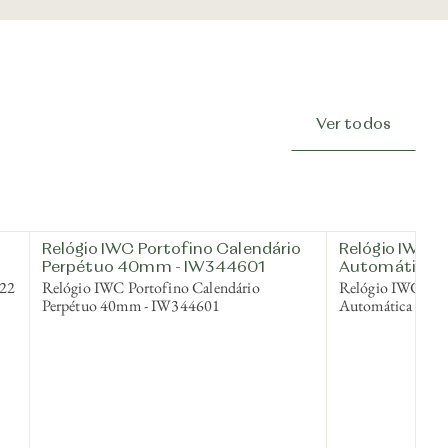
Ver todos
Relógio IWC Portofino Calendário
Relógio IWC P
Perpétuo 40mm - IW344601
Automática 
522
Relógio IWC Portofino Calendário
Relógio IWC Port
Perpétuo 40mm - IW344601
Automática 37m