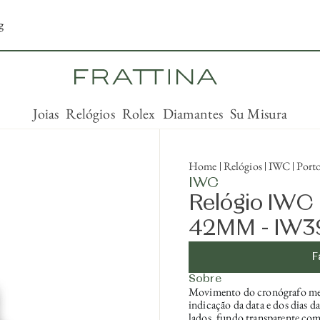
g
Joias
Relógios
Rolex
Diamantes
Su Misura
Home
Relógios
IWC
Port
IWC
Relógio IWC
42MM - IW3
F
Sobre
Movimento do cronógrafo mecâ
indicação da data e dos dias d
lados, fundo transparente com v