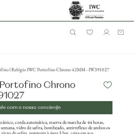
ofino
Relógio IWC Portofino Chrono 42MM - IW391027
 Portofino Chrono
91027
ale com o nosso concierge
nico, corda automática, reserva de marcha de 44 horas,
a semana, vidro de safira, bombeado, antirreflexo de ambos os
icro de safira, resistente à água 3 bar, caixa em aço