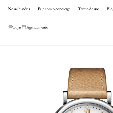
Nossa história
Fale com o concierge
Termo de uso
Blo
Lojas
Agendamento