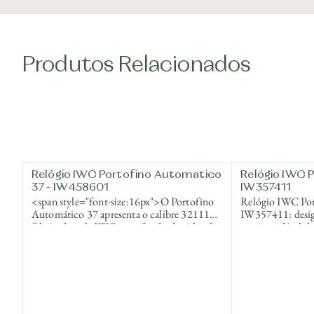
Produtos Relacionados
Relógio IWC Portofino Automatico
Relógio IWC 
37 - IW458601
IW357411
<span style="font-size:16px">O Portofino
Relógio IWC Po
Automático 37 apresenta o calibre 32111
IW357411: desig
fabricado pela IWC e um fundo de vidro de
aço inoxidável 
safira transparente que exibe o movimento.
prateado com dia
Corda automática, calibre manufaturado
azul.
IWC com reserva de energia de 120 horas,
vidro de safira, bombeado, antirreflexo de
ambos os lados, fundo transparente com
vidro de safira, resistente à água 5 bar, caixa