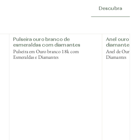
Descubra
Pulseira ouro branco de
Anel ouro bra
esmeraldas com diamantes
diamantes
Pulseira em Ouro branco 18k com
Anel de Ouro br
Esmeraldas e Diamantes
Diamantes