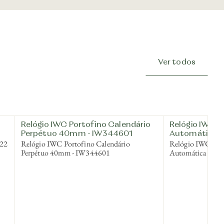
Ver todos
Relógio IWC Portofino Calendário
Relógio IWC P
Perpétuo 40mm - IW344601
Automática 
522
Relógio IWC Portofino Calendário
Relógio IWC Port
Perpétuo 40mm - IW344601
Automática 37m