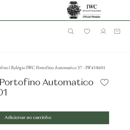
ofino
Relógio IWC Portofino Automatico 37 - IW458601
 Portofino Automatico
01
s
Adicionar ao carrinho