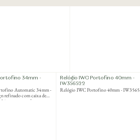
Portofino 34mm -
Relógio IWC Portofino 40mm -
IW356522
rtofino Automatic 34mm -
Relógio IWC Portofino 40mm - IW356
n refinado com caixa de
de 34mm, mostrador
mantes e pulseira de couro