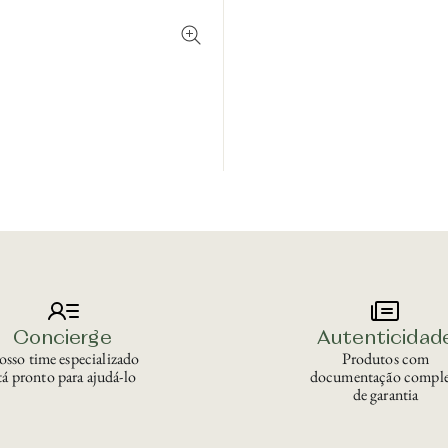
Concierge
Autenticidad
sso time especializado
Produtos com
tá pronto para ajudá-lo
documentação comple
de garantia