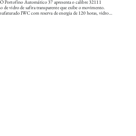
>O Portofino Automático 37 apresenta o calibre 32111
 de vidro de safira transparente que exibe o movimento.
nufaturado IWC com reserva de energia de 120 horas, vidro
lexo de ambos os lados, fundo transparente com vidro de
, caixa em aço inoxidável, 12 diamantes no mostrador, silver
diâmetro 37mm e pulseira em couro bege com sistema de troca