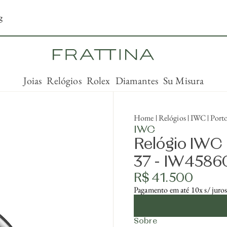
g
Joias
Relógios
Rolex
Diamantes
Su Misura
Home
Relógios
IWC
Port
IWC
Relógio IWC
37 - IW4586
R$ 41.500
Pagamento em até 10x s/ juro
Sobre