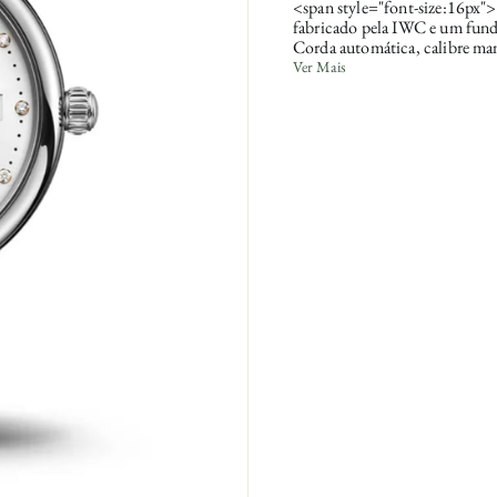
<span style="font-size:16px"
fabricado pela IWC e um fundo
Corda automática, calibre ma
de safira, bombeado, antirref
Ver Mais
safira, resistente à água 5 bar
dial, altura da caixa 9,4mm, 
rápida.</span>