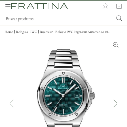
Home
Relógios
IWC
Ingenieur
Relógio IWC Ingenieur Automático 40
IW328903