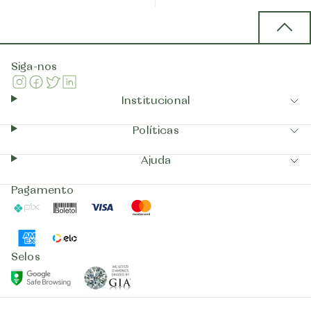
Back 
Siga-nos
Instagram
Facebook
Twitter
Linkedin
Institucional
Políticas
Ajuda
Pagamento
Pix
Boleto
Visa
Mastercard
AmericanExpress
Elo
Selos
GIA
GoogleSafeBrowsing