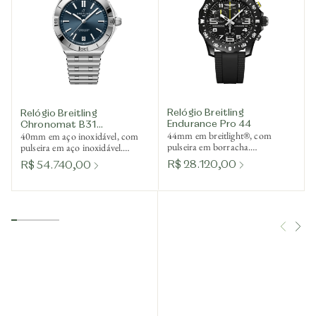
Relógio Breitling
Relógio Breitling
Endurance Pro 44
Chronomat B31
44mm em breitlight®, com
40mm em aço inoxidável, com
Automatic 40
pulseira em borracha.
pulseira em aço inoxidável.
SuperQuartz™
Mecânico de corda automática.
R$ 28.120,00
R$ 54.740,00
termocompensado. Ref.
Ref. AB3114101C1A1
X82310E51B1S2