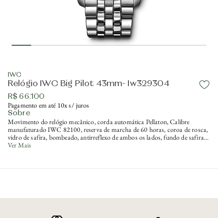
IWC
Relógio IWC Big Pilot 43mm- Iw329304
R$ 66.100
Pagamento em até 10x s/ juros
Sobre
Movimento do relógio mecânico, corda automática Pellaton, Calibre
manufaturado IWC 82100, reserva de marcha de 60 horas, coroa de rosca,
vidro de safira, bombeado, antirreflexo de ambos os lados, fundo de safira,
mostrador azul com luminescência, fixação segura do vidro em caso de
Ver Mais
despressurização, resistente à água 10 bar, altura da caixa 13,6 mm,
diâmetro 43mm, pulseira em aço com sistema de troca rápida de pulseira
IWC.