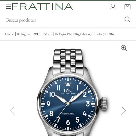
Home
Relógios
IWC
Pilot's
Relógio IWC Big Pilot 43mm- Iw329304