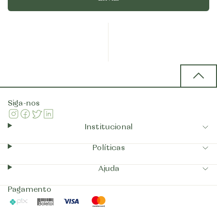
Back 
Siga-nos
Instagram
Facebook
Twitter
Linkedin
Institucional
Políticas
Ajuda
Pagamento
Pix
Boleto
Visa
Mastercard