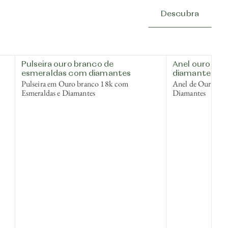
Descubra
Pulseira ouro branco de
Anel ouro bra
esmeraldas com diamantes
diamantes
Pulseira em Ouro branco 18k com
Anel de Ouro br
Esmeraldas e Diamantes
Diamantes