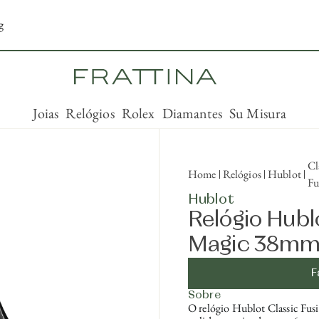
g
Joias
Relógios
Rolex
Diamantes
Su Misura
Cl
Home
Relógios
Hublot
Fu
Hublot
Relógio Hubl
Magic 38mm 
F
Sobre
O relógio Hublot Classic Fus