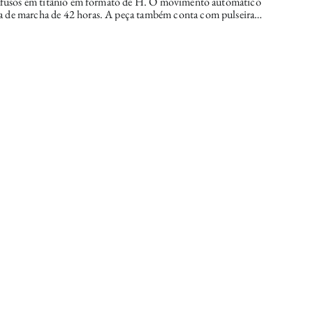
rafusos em titânio em formato de H. O movimento automático
 de marcha de 42 horas. A peça também conta com pulseira
a à água de 50m, mantendo a sofisticação e durabilidade típicas