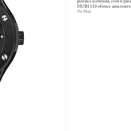
polida e acetinada, com 6 pa
HUB1110 oferece uma reserva
de borracha preta e resistênci
Ver Mais
da marca.