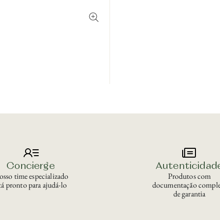
Concierge
Autenticidad
sso time especializado
Produtos com
tá pronto para ajudá-lo
documentação comple
de garantia