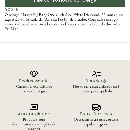
Fale com o nosso concierge
Sobre
O relógio Hublot Big Bang One Click Steel White Diamonds 33 mm é uma
expressão sofisticada da "Arte da Fusão" da Hublot. Com caixa em aço
inoxidável polido e acetinado, este modelo destaca-se pelo bezel adornado
com 36 diamantes, totalizando 0,76 quilates, conferindo um brilho
Ver Mais
exclusivo. O mostrador branco fosco e a pulseira de borracha estruturada
branca complementam a elegância do design. Equipado com o movimento
automático HUB1120, oferece uma reserva de marcha de 40 horas e
resistência à água de até 100 metros. Uma peça que alia luxo e versatilidade
em cada detalhe.
Exclusividade
Concierge
Curadoria exclusiva de
Nosso time especializado está
marcas e relógios
pronto para ajudá-lo
Autenticidade
Frete Cortesia
Produtos com
Oferecemos entrega cortesia
documentação completa de
rápida e segura
garantia