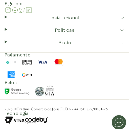
Siga-nos
Instagram
Facebook
Twitter
Linkedin
Institucional
Políticas
Ajuda
Pagamento
Pix
Boleto
Visa
Mastercard
AmericanExpress
Elo
Selos
GIA
GoogleSafeBrowsing
2025 © Frattina Comercio de Joias LTDA - 44.150.597/0001-26
Tecnologia