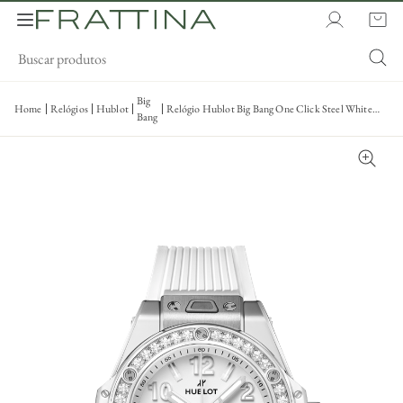
Big
Home
Relógios
Hublot
Relógio Hublot Big Bang One Click Steel White
Bang
Diamonds 33mm - 485.Se.2010.Rw.12