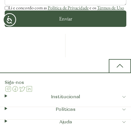
Li e concordo com as
Política de Privacidade
e os
Termos de Uso
Enviar
Back 
Siga-nos
Instagram
Facebook
Twitter
Linkedin
Institucional
Políticas
Ajuda