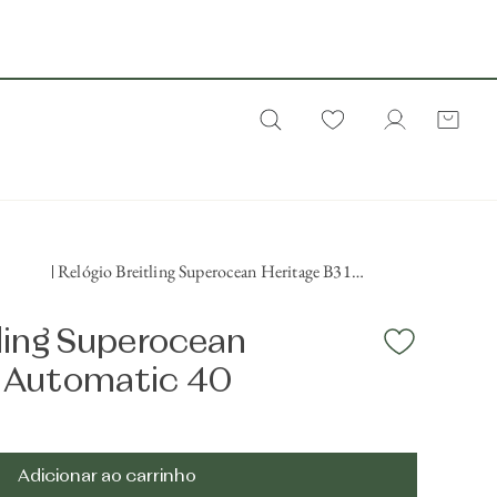
Relógio Breitling Superocean Heritage B31
Automatic 40
tling Superocean
1 Automatic 40
s
Adicionar ao carrinho