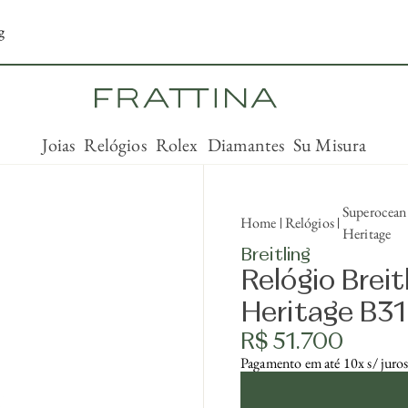
g
Joias
Relógios
Rolex
Diamantes
Su Misura
Superocean
Home
Relógios
Heritage
Breitling
Relógio Brei
Heritage B3
R$ 51.700
Pagamento em até 10x s/ juro