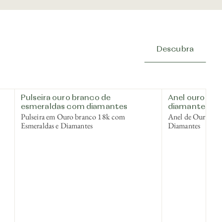
Descubra
Pulseira ouro branco de
Anel ouro bra
esmeraldas com diamantes
diamantes
Pulseira em Ouro branco 18k com
Anel de Ouro br
Esmeraldas e Diamantes
Diamantes