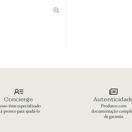
Concierge
Autenticidad
sso time especializado
Produtos com
tá pronto para ajudá-lo
documentação comple
de garantia