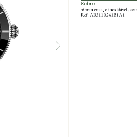
Sobre
40mm em aço inoxidável, com 
Ref. AB3110241B1A1