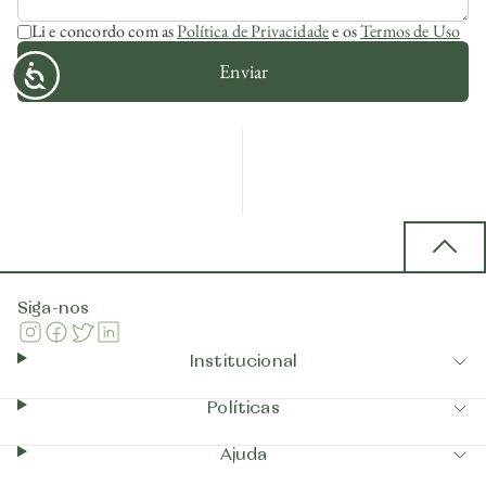
Li e concordo com as
Política de Privacidade
e os
Termos de Uso
Enviar
Back 
Siga-nos
Instagram
Facebook
Twitter
Linkedin
Institucional
Políticas
Ajuda