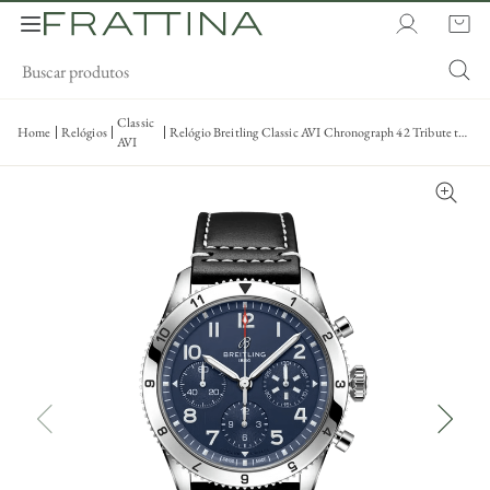
Classic
Home
Relógios
Relógio Breitling Classic AVI Chronograph 42 Tribute to
AVI
Vought F4U Corsair