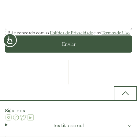
Li e concordo com as
Política de Privacidade
e os
Termos de Uso
Enviar
Back 
Siga-nos
Instagram
Facebook
Twitter
Linkedin
Institucional