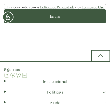
Li e concordo com as
Política de Privacidade
e os
Termos de Uso
Enviar
Back 
Siga-nos
Instagram
Facebook
Twitter
Linkedin
Institucional
Políticas
Ajuda