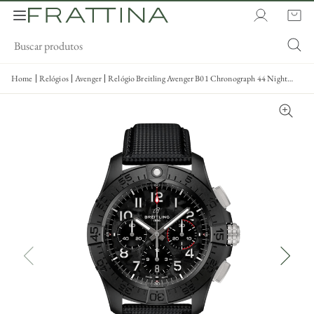
Home
Relógios
Avenger
Relógio Breitling Avenger B01 Chronograph 44 Night
Mission