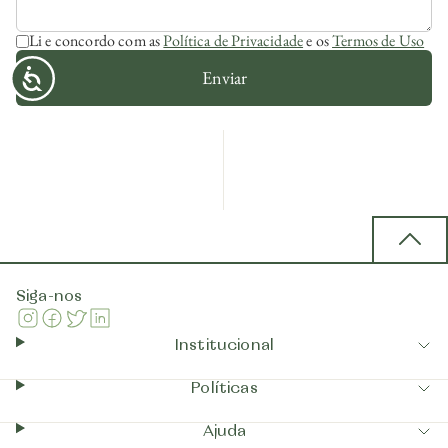
Li e concordo com as
Política de Privacidade
e os
Termos de Uso
Enviar
Back 
Siga-nos
Instagram
Facebook
Twitter
Linkedin
Institucional
Políticas
Ajuda