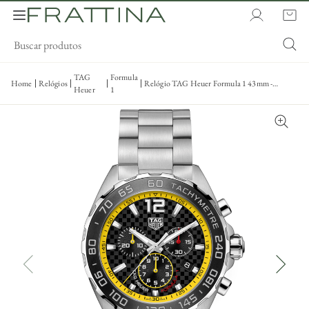
TAG
Formula
Home
Relógios
Relógio TAG Heuer Formula 1 43mm -
Heuer
1
Caz101aC.Ba0842