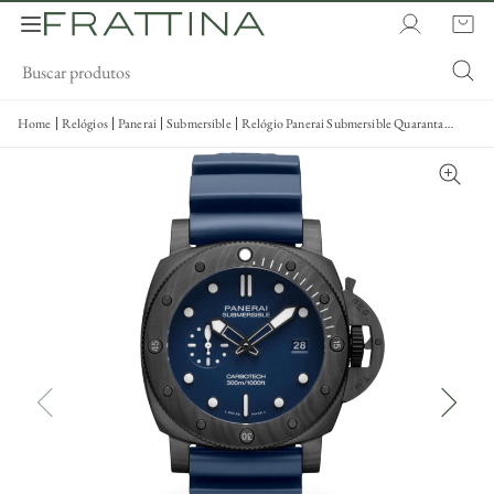
Home
Relógios
Panerai
Submersible
Relógio Panerai Submersible Quaranta
Quattro Carbotech Blu Abisso 44mm -
PAM01232