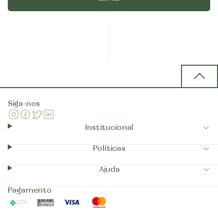
Back 
Siga-nos
Instagram
Facebook
Twitter
Linkedin
Institucional
Políticas
Ajuda
Pagamento
Pix
Boleto
Visa
Mastercard