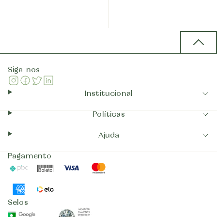
Back 
Siga-nos
Instagram
Facebook
Twitter
Linkedin
Institucional
Políticas
Ajuda
Pagamento
Pix
Boleto
Visa
Mastercard
AmericanExpress
Elo
Selos
GIA
GoogleSafeBrowsing