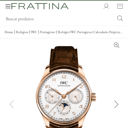
Home
Relógios
IWC
Portugieser
Relógio IWC Portugieser Calendario Perpetuo
42,3mm - IW344202