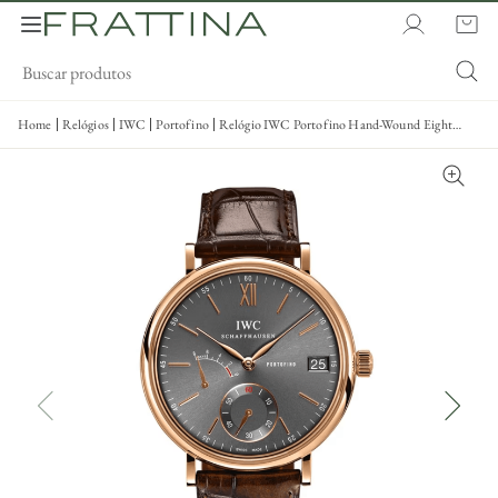
Home
Relógios
IWC
Portofino
Relógio IWC Portofino Hand-Wound Eight
Days 45mm - IW510104