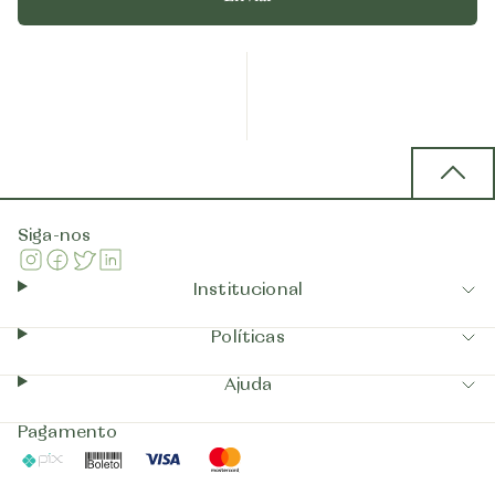
Back 
Siga-nos
Instagram
Facebook
Twitter
Linkedin
Institucional
Políticas
Ajuda
Pagamento
Pix
Boleto
Visa
Mastercard