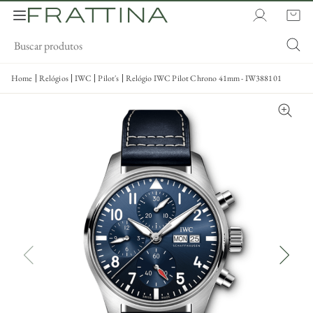
Home
Relógios
IWC
Pilot's
Relógio IWC Pilot Chrono 41mm - IW388101