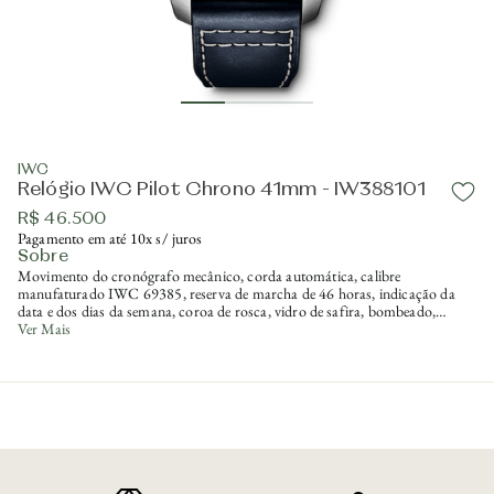
IWC
Relógio IWC Pilot Chrono 41mm - IW388101
R$ 46.500
Pagamento em até 10x s/ juros
Sobre
Movimento do cronógrafo mecânico, corda automática, calibre
manufaturado IWC 69385, reserva de marcha de 46 horas, indicação da
data e dos dias da semana, coroa de rosca, vidro de safira, bombeado,
antirreflexo de ambos os lados, fundo de safira, resistente à água 10 bar,
Ver Mais
caixa em aço inoxidável, altura da caixa 14,5mm e diâmetro 41mm, pulseira
de couro azul e sistema de troca rápida de pulseira IWC.