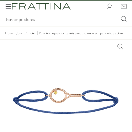
Home
Joia
Pulseira
Pulseira raquete de tennis em ouro rosa com peridoto e cetim
colorido