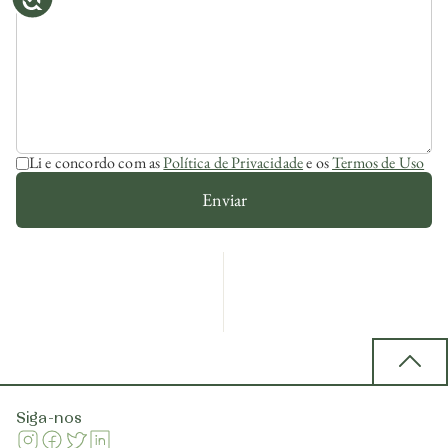
Li e concordo com as
Política de Privacidade
e os
Termos de Uso
Enviar
Back 
Siga-nos
Instagram
Facebook
Twitter
Linkedin