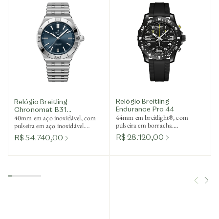
Relógio Breitling
Relógio Breitling
Endurance Pro 44
Chronomat B31
44mm em breitlight®, com
40mm em aço inoxidável, com
Automatic 40
pulseira em borracha.
pulseira em aço inoxidável.
SuperQuartz™
Mecânico de corda automática.
R$ 28.120,00
R$ 54.740,00
termocompensado. Ref.
Ref. AB3114101C1A1
X82310E51B1S2