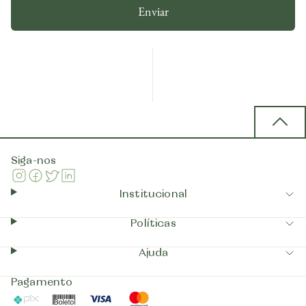
Enviar
Back 
Siga-nos
Instagram
Facebook
Twitter
Linkedin
Institucional
Políticas
Ajuda
Pagamento
Pix
Boleto
Visa
Mastercard