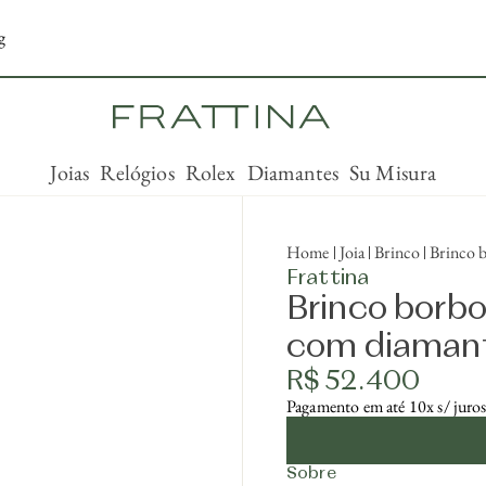
g
Joias
Relógios
Rolex
Diamantes
Su Misura
Home
Joia
Brinco
Brinco 
Frattina
Brinco borbo
com diaman
R$ 52.400
Pagamento em até 10x s/ juro
Sobre