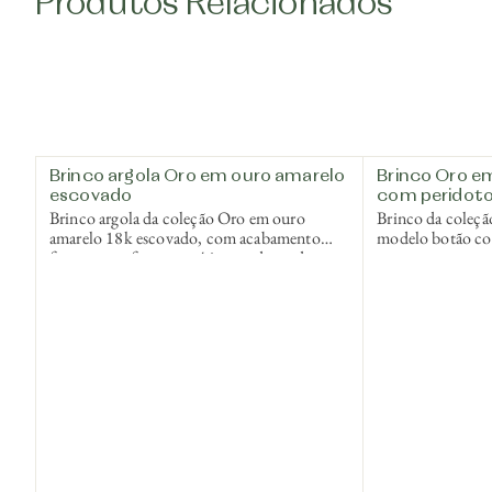
Produtos Relacionados
Brinco argola Oro em ouro amarelo
Brinco Oro e
escovado
com peridot
Brinco argola da coleção Oro em ouro
Brinco da coleç
amarelo 18k escovado, com acabamento
modelo botão co
fosco que reforça a estética moderna da
contraste entre o
coleção.
superfície textur