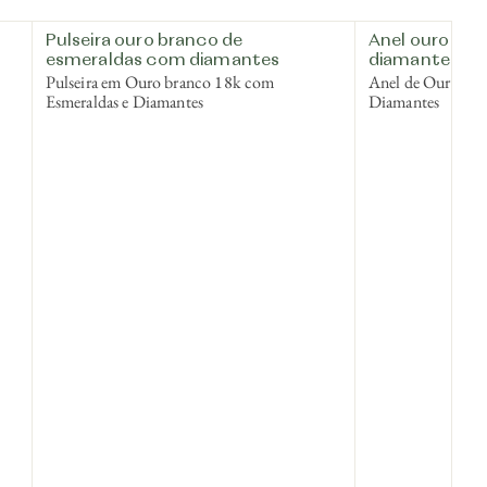
Pulseira ouro branco de
Anel ouro bra
esmeraldas com diamantes
diamantes
Pulseira em Ouro branco 18k com
Anel de Ouro br
Esmeraldas e Diamantes
Diamantes