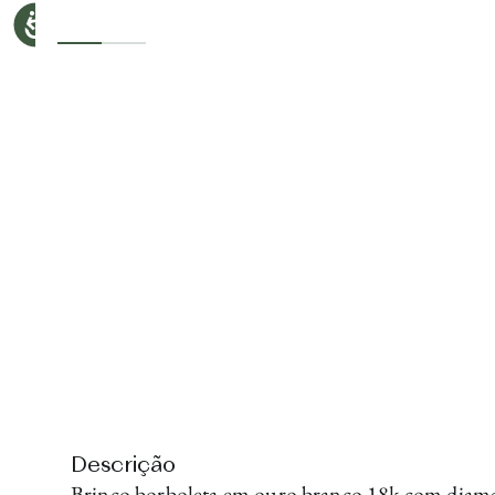
Descrição
Brinco borboleta em ouro branco 18k com diaman