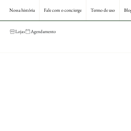
Nossa história
Fale com o concierge
Termo de uso
Blo
Lojas
Agendamento