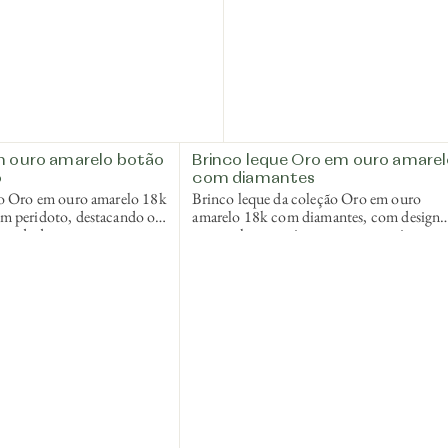
m ouro amarelo botão
Brinco leque Oro em ouro amare
o
com diamantes
ão Oro em ouro amarelo 18k
Brinco leque da coleção Oro em ouro
m peridoto, destacando o
amarelo 18k com diamantes, com design
 verde da gema e a
que explora movimento e geometria em 
izada.
estética contemporânea.