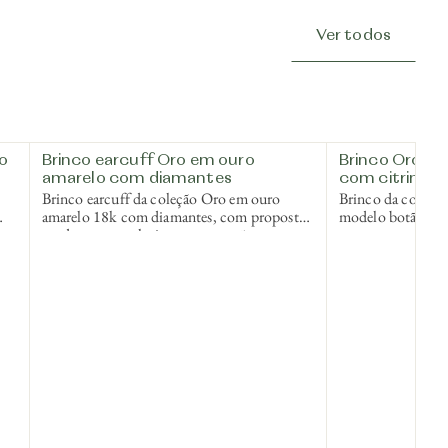
Ver todos
lo
Brinco earcuff Oro em ouro
Brinco Oro e
amarelo com diamantes
com citrino
Brinco earcuff da coleção Oro em ouro
Brinco da coleçã
amarelo 18k com diamantes, com proposta
modelo botão com
uma
moderna que valoriza a construção e o
textura em uma p
encaixe da peça.