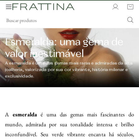
Esmeralda: uma gema de
valor inestimável
A esmeralda é uma das gemas mais raras e admiradas da alta
joalheria, valorizada por sua cor vibrante, história milenar e
exclusividade.
A
esmeralda
é uma das gemas mais fascinantes do
mundo, admirada por sua tonalidade intensa e brilho
inconfundível. Seu verde vibrante encanta há séculos,