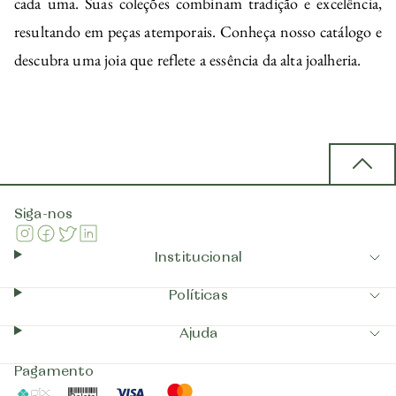
cada uma. Suas coleções combinam tradição e excelência,
resultando em peças atemporais. Conheça nosso catálogo e
descubra uma joia que reflete a essência da alta joalheria.
Back 
Siga-nos
Instagram
Facebook
Twitter
Linkedin
Institucional
Políticas
Ajuda
Pagamento
Pix
Boleto
Visa
Mastercard