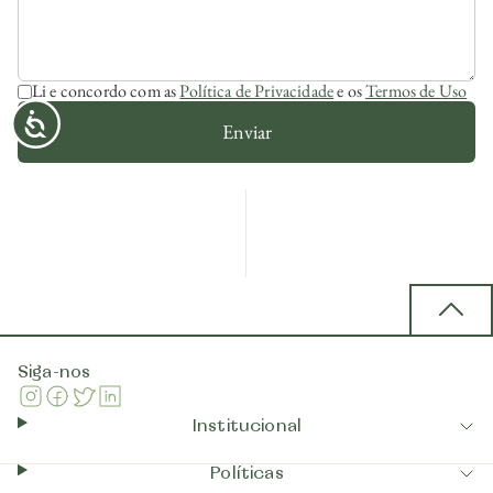
Li e concordo com as
Política de Privacidade
e os
Termos de Uso
Enviar
Back 
Siga-nos
Instagram
Facebook
Twitter
Linkedin
Institucional
Políticas