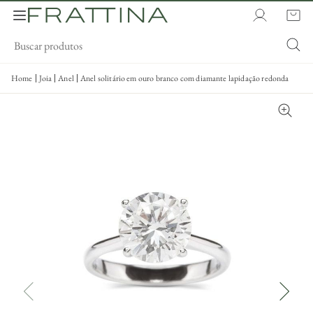
Home
Joia
Anel
Anel solitário em ouro branco com diamante lapidação redonda