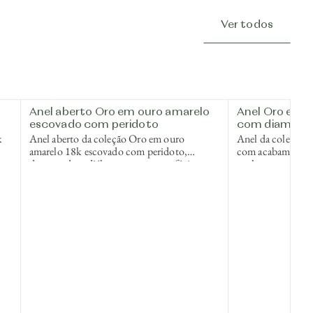
Ver todos
Anel aberto Oro em ouro amarelo
Anel Oro em 
escovado com peridoto
com diamant
k
Anel aberto da coleção Oro em ouro
Anel da coleção 
amarelo 18k escovado com peridoto,
com acabamento d
r
destacando o diálogo entre a superfície
exploram a profu
acetinada e a vivacidade da pedra.
contraste com o br