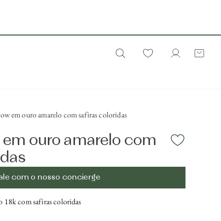
bow em ouro amarelo com safiras coloridas
w em ouro amarelo com
idas
ale com o nosso concierge
 18k com safiras coloridas