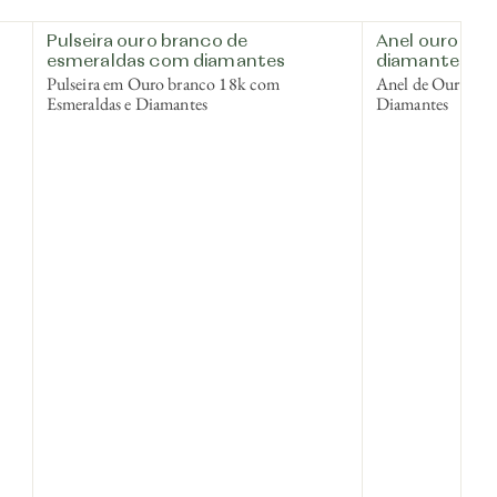
Pulseira ouro branco de
Anel ouro bra
esmeraldas com diamantes
diamantes
Pulseira em Ouro branco 18k com
Anel de Ouro br
Esmeraldas e Diamantes
Diamantes