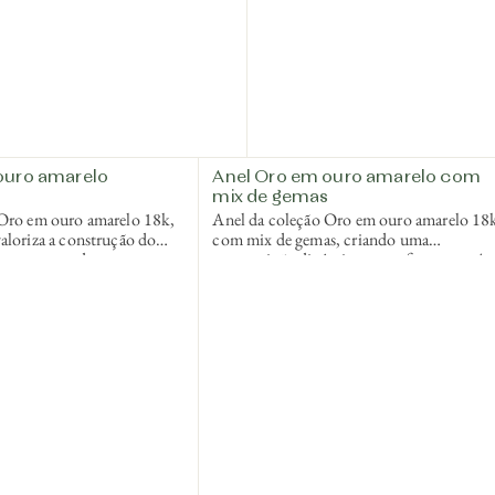
ouro amarelo
Anel Oro em ouro amarelo com
mix de gemas
 Oro em ouro amarelo 18k,
Anel da coleção Oro em ouro amarelo 18
aloriza a construção do
com mix de gemas, criando uma
mento escovado como
composição dinâmica que reforça o caráte
.
contemporâneo da coleção.