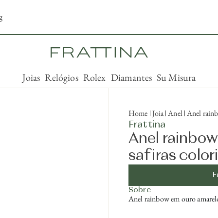
g
Joias
Relógios
Rolex
Diamantes
Su Misura
Home
Joia
Anel
Anel rain
Frattina
Anel rainbo
safiras color
F
Sobre
Anel rainbow em ouro amarelo