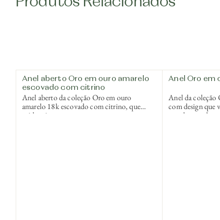
Produtos Relacionados
Anel aberto Oro em ouro amarelo
Anel Oro em 
escovado com citrino
Anel aberto da coleção Oro em ouro
Anel da coleção
amarelo 18k escovado com citrino, que
com design que v
evidencia o contraste entre textura e cor em
metal e o acaba
uma composição contemporânea e
expressão estética
sofisticada.