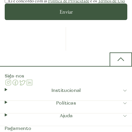
Li e concordo com as
Política de Privacidade
e os
Termos de Uso
Enviar
Back 
Siga-nos
Instagram
Facebook
Twitter
Linkedin
Institucional
Políticas
Ajuda
Pagamento