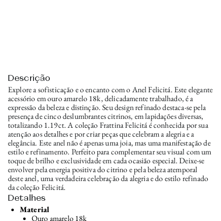
Descrição
Explore a sofisticação e o encanto com o Anel Felicitá. Este elegante
acessório em ouro amarelo 18k, delicadamente trabalhado, é a
expressão da beleza e distinção. Seu design refinado destaca-se pela
presença de cinco deslumbrantes citrinos, em lapidações diversas,
totalizando 1.19ct. A coleção Frattina Felicitá é conhecida por sua
atenção aos detalhes e por criar peças que celebram a alegria e a
elegância. Este anel não é apenas uma joia, mas uma manifestação de
estilo e refinamento. Perfeito para complementar seu visual com um
toque de brilho e exclusividade em cada ocasião especial. Deixe-se
envolver pela energia positiva do citrino e pela beleza atemporal
deste anel, uma verdadeira celebração da alegria e do estilo refinado
da coleção Felicitá.
Detalhes
Material
Ouro amarelo 18k