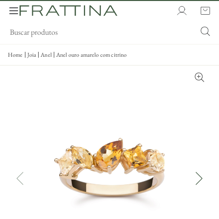
Home
Joia
Anel
Anel ouro amarelo com citrino