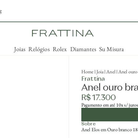
g
Joias
Relógios
Rolex
Diamantes
Su Misura
Home
Joia
Anel
Anel ouro
Frattina
Anel ouro b
R$ 17.300
Pagamento em até 10x s/ juro
Sobre
Anel Elos em Ouro branco 1