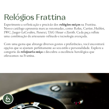
Relógios Frattina
Experimente a sofisticação e precisão dos
relógios suíços
na Frattina.
Nosso catálogo apresenta marcas renomadas, como Rolex, Cartier, Hublot,
IWC, Jaeger-LeCoultre, Panerai, TAG Heuer e Zenith. Cada peça reflete
uma combinação de artesanato refinado e tecnologia avançada.
Com uma gama que abrange diversos gostos e preferências, você encontrará
opções que se ajustam perfeitamente ao seu estilo e personalidade. Explore a
categoria da
relojoaria suíça
e descubra a excelência horológica que
oferecemos na Frattina.