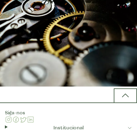
Back 
Siga-nos
Instagram
Facebook
Twitter
Linkedin
Institucional