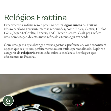
Relógios Frattina
Experimente a sofisticação e precisão dos
relógios suíços
na Frattina.
Nosso catálogo apresenta marcas renomadas, como Rolex, Cartier, Hublot,
IWC, Jaeger-LeCoultre, Panerai, TAG Heuer e Zenith. Cada peça reflete
uma combinação de artesanato refinado e tecnologia avançada.
Com uma gama que abrange diversos gostos e preferências, você encontrará
opções que se ajustam perfeitamente ao seu estilo e personalidade. Explore a
categoria da
relojoaria suíça
e descubra a excelência horológica que
oferecemos na Frattina.