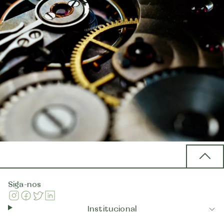
Back 
Siga-nos
Instagram
Facebook
Twitter
Linkedin
Institucional