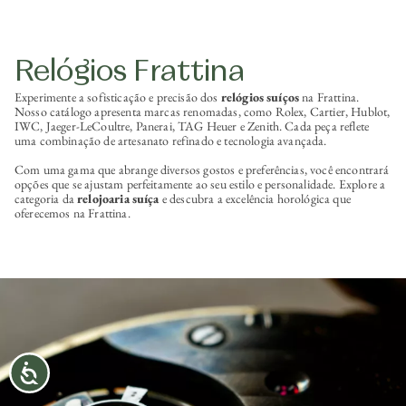
Relógios Frattina
Experimente a sofisticação e precisão dos
relógios suíços
na Frattina.
Nosso catálogo apresenta marcas renomadas, como Rolex, Cartier, Hublot,
IWC, Jaeger-LeCoultre, Panerai, TAG Heuer e Zenith. Cada peça reflete
uma combinação de artesanato refinado e tecnologia avançada.
Com uma gama que abrange diversos gostos e preferências, você encontrará
opções que se ajustam perfeitamente ao seu estilo e personalidade. Explore a
categoria da
relojoaria suíça
e descubra a excelência horológica que
oferecemos na Frattina.