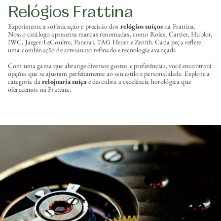
Relógios Frattina
Experimente a sofisticação e precisão dos
relógios suíços
na Frattina.
Nosso catálogo apresenta marcas renomadas, como Rolex, Cartier, Hublot,
IWC, Jaeger-LeCoultre, Panerai, TAG Heuer e Zenith. Cada peça reflete
uma combinação de artesanato refinado e tecnologia avançada.
Com uma gama que abrange diversos gostos e preferências, você encontrará
opções que se ajustam perfeitamente ao seu estilo e personalidade. Explore a
categoria da
relojoaria suíça
e descubra a excelência horológica que
oferecemos na Frattina.