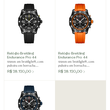
Relógio Breitling
Relógio Breitling
Endurance Pro 44
Endurance Pro 44
44mm em breitlight®, com
44mm em breitlight®, com
pulseira em borracha.
pulseira em borracha.
SuperQuartz™
SuperQuartz™
R$ 28.120,00
R$ 28.120,00
termocompensado. Ref.
termocompensado. Ref.
X82310E51B1S2
X82310A51B1S2