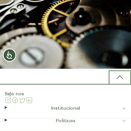
Back 
Siga-nos
Instagram
Facebook
Twitter
Linkedin
Institucional
Políticas