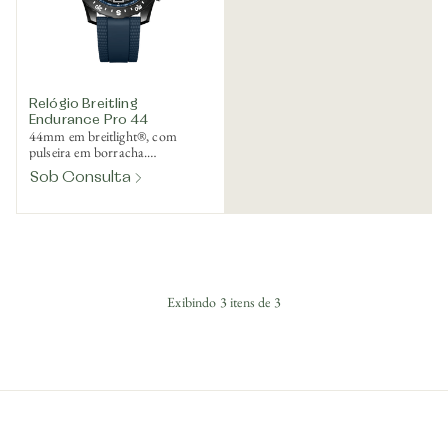
Relógio Breitling
Endurance Pro 44
44mm em breitlight®, com
pulseira em borracha.
SuperQuartz™
Sob Consulta
termocompensado. Ref.
X82310D51B1S2
Exibindo
3
itens de
3